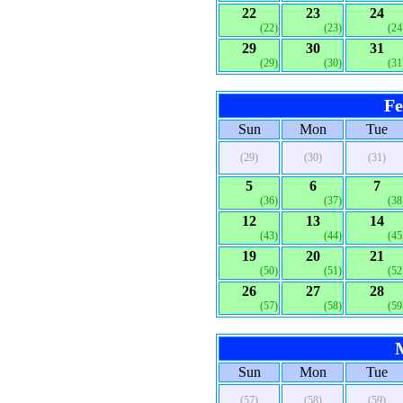
22
23
24
(22)
(23)
(24
29
30
31
(29)
(30)
(31
Fe
Sun
Mon
Tue
(29)
(30)
(31)
5
6
7
(36)
(37)
(38
12
13
14
(43)
(44)
(45
19
20
21
(50)
(51)
(52
26
27
28
(57)
(58)
(59
Sun
Mon
Tue
(57)
(58)
(59)