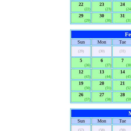
22
23
24
(22)
(23)
(24
29
30
31
(29)
(30)
(31
Fe
Sun
Mon
Tue
(29)
(30)
(31)
5
6
7
(36)
(37)
(38
12
13
14
(43)
(44)
(45
19
20
21
(50)
(51)
(52
26
27
28
(57)
(58)
(59
Sun
Mon
Tue
(57)
(58)
(59)