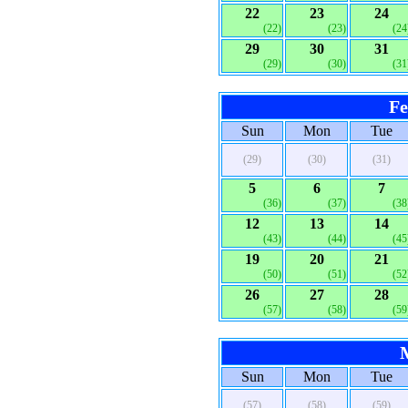
22
23
24
(22)
(23)
(24
29
30
31
(29)
(30)
(31
Fe
Sun
Mon
Tue
(29)
(30)
(31)
5
6
7
(36)
(37)
(38
12
13
14
(43)
(44)
(45
19
20
21
(50)
(51)
(52
26
27
28
(57)
(58)
(59
Sun
Mon
Tue
(57)
(58)
(59)