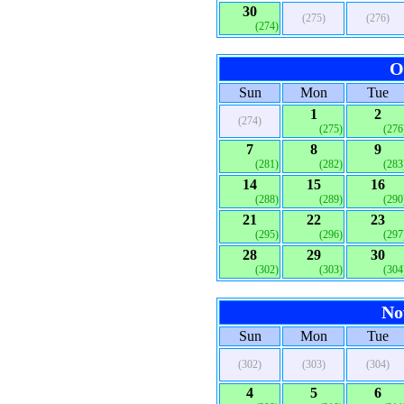
30
(275)
(276)
(274)
O
Sun
Mon
Tue
1
2
(274)
(275)
(276
7
8
9
(281)
(282)
(283
14
15
16
(288)
(289)
(290
21
22
23
(295)
(296)
(297
28
29
30
(302)
(303)
(304
No
Sun
Mon
Tue
(302)
(303)
(304)
4
5
6