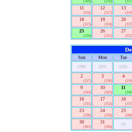
(309)
(310)
(311
11
12
13
(316)
(317)
(318
18
19
20
(323)
(324)
(325
25
26
27
(330)
(331)
(332
De
Sun
Mon
Tue
(330)
(331)
(332)
2
3
4
(337)
(338)
(339
9
10
11
(344)
(345)
(346
16
17
18
(351)
(352)
(353
23
24
25
(358)
(359)
(360
30
31
(1)
(365)
(366)