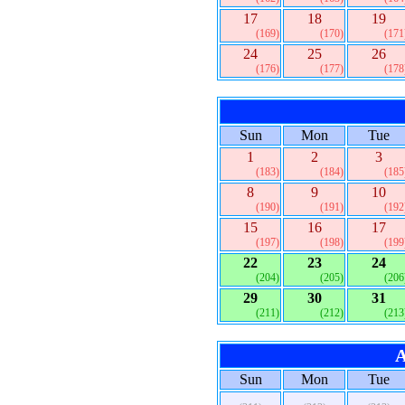
17
18
19
(169)
(170)
(171
24
25
26
(176)
(177)
(178
Sun
Mon
Tue
1
2
3
(183)
(184)
(185
8
9
10
(190)
(191)
(192
15
16
17
(197)
(198)
(199
22
23
24
(204)
(205)
(206
29
30
31
(211)
(212)
(213
A
Sun
Mon
Tue