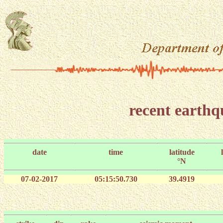
recent earth
date
time
latitude
°N
07-02-2017
05:15:50.730
39.4919